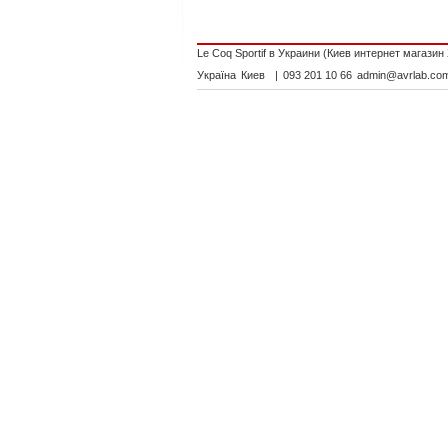
Le Coq Sportif в Украини (Киев интернет магазин
Україна
Киев
|
093 201 10 66
admin@avrlab.co