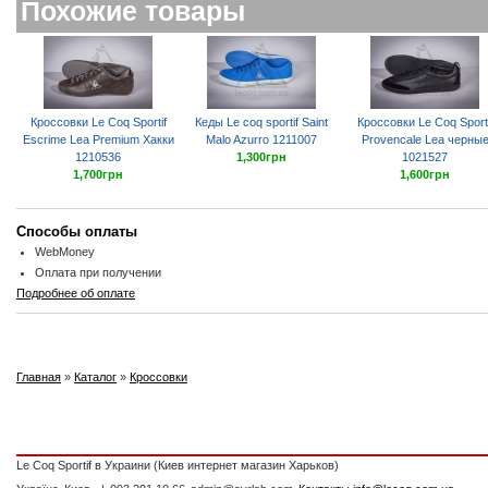
Похожие товары
Кроссовки Le Coq Sportif
Кеды Le coq sportif Saint
Кроссовки Le Coq Sporti
Escrime Lea Premium Хакки
Malo Azurro 1211007
Provencale Lea черны
1210536
1,300грн
1021527
1,700грн
1,600грн
Способы оплаты
WebMoney
Оплата при получении
Подробнее об оплате
Главная
»
Каталог
»
Кроссовки
Le Coq Sportif в Украини (Киев интернет магазин Харьков)