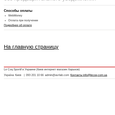
Способы оплаты
WebMoney
Оплата при получении
Подробнее об оплате
На главную страницу
Le Coq Sportif в Украини (Киев интернет магазин Харьков)
Україна
Киев
|
093 201 10 66
admin@avrlab.com
Контакты info@lecoq.com.ua